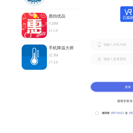
惠拍优品
9.26M
v1.1.0
手机降温大师
32.3M
v7.3.0