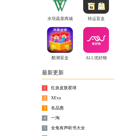
水培蔬菜商城
转运盲盒
酷潮盲盒
ALL优好物
最新更新
1
红炎皮肤星球
2
XEva
3
名品惠
4
一淘
5
全免有声听书大全