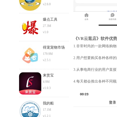
v2.6.0
爆点工具
27.3M
v1.0
《VR云逛店》软件优
1.非常时尚的一款网络购
得宠宠物市场
179.9M
2.用户想要购买各种各样
v2.5.1
3.从事电商行业的用户直
来赏宝
4.每天都会推出各种不同
4.9M
v1.0.3
我的船
17.1M
v1.2.1