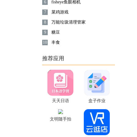
6
fisheye鱼眼相机
7
菜鸡游戏
8
万能垃圾清理管家
9
糖豆
10
丰食
推荐应用
天天日语
盒子作业
文明随手拍