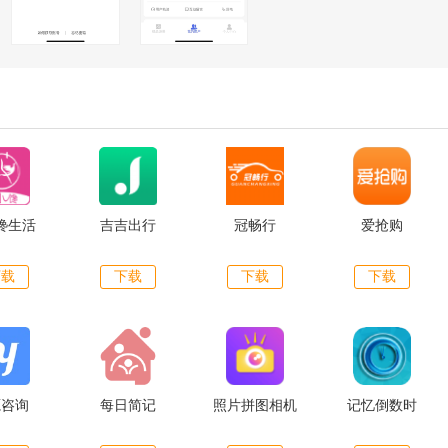
馋生活
吉吉出行
冠畅行
爱抢购
下载
下载
下载
下载
源咨询
每日简记
照片拼图相机
记忆倒数时