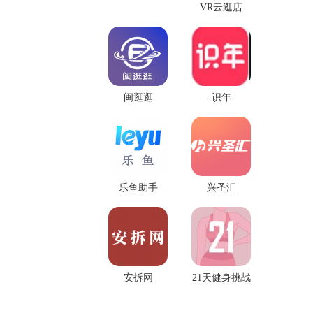
VR云逛店
闽逛逛
识年
乐鱼助手
兴圣汇
安拆网
21天健身挑战