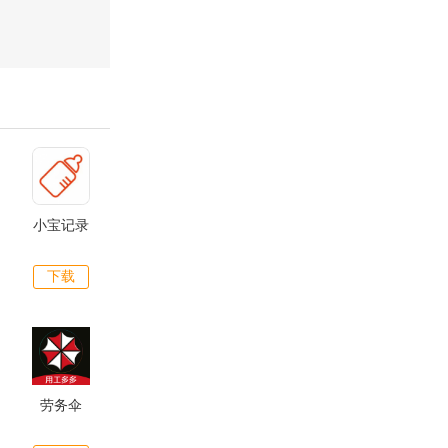
小宝记录
下载
劳务伞