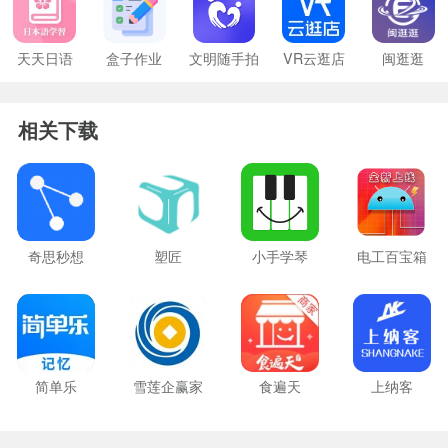
天天日语
盒子作业
文明随手拍
VR云逛店
闽逛逛
相关下载
奇思秒想
塑匠
小手学琴
电工百宝箱
简单乐
雪莲企赢家
食遍天
上纳客