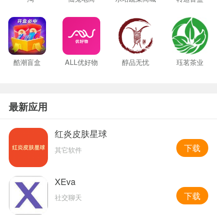
酷潮盲盒
ALL优好物
醇品无忧
珏茗茶业
最新应用
红炎皮肤星球
下载
其它软件
XEva
下载
社交聊天