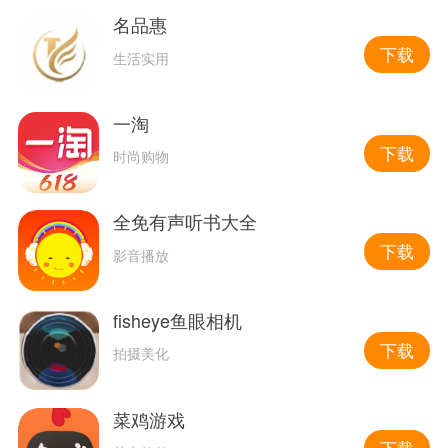
名品惠
下载
生活实用
一淘
下载
时尚购物
全免有声听书大全
下载
影音播放
fisheye鱼眼相机
下载
拍摄美化
菜鸡游戏