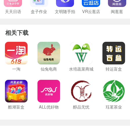
天天日语
盒子作业
文明随手拍
VR云逛店
闽逛逛
相关下载
一淘
仙兔电商
水培蔬菜商城
转运盲盒
酷潮盲盒
ALL优好物
醇品无忧
珏茗茶业