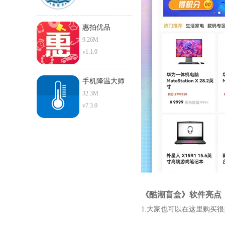
惠拍优品
9.26M
v1.1.0
手机降温大师
32.3M
v7.3.0
《酷潮盲盒》软件亮点
1.大家也可以在这里购买