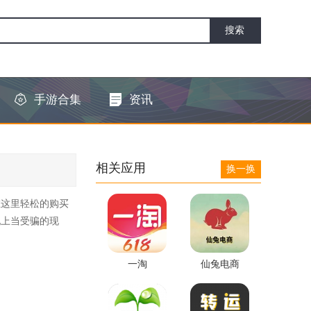
手游合集
资讯
相关应用
换一换
在这里轻松的购买
现上当受骗的现
一淘
仙兔电商