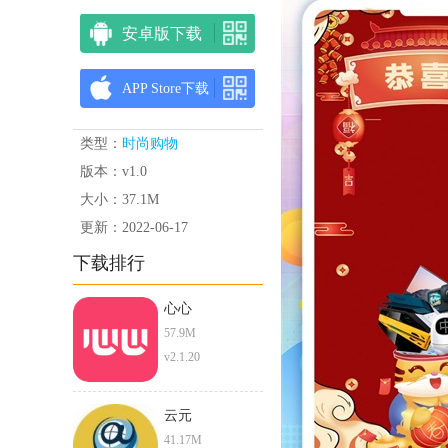
安卓版下载
APP Store下载
类型：
时尚购物
版本：v1.0
大小：37.1M
更新：2022-06-17
下载排行
心心
57.9M
v2.1.20
云元
41.17M