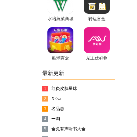
水培蔬菜商城
转运盲盒
酷潮盲盒
ALL优好物
最新更新
1
红炎皮肤星球
2
XEva
3
名品惠
4
一淘
5
全免有声听书大全