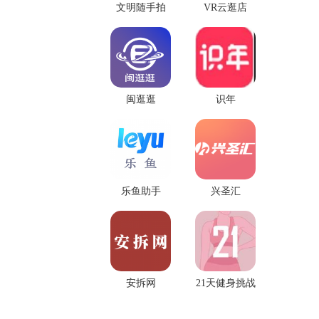
文明随手拍
VR云逛店
闽逛逛
识年
乐鱼助手
兴圣汇
安拆网
21天健身挑战