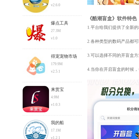
v2.6.0
《酷潮盲盒》软件特色
爆点工具
1.平台给我们提供了全新
27.3M
v1.0
2.各种类型的数码产品都
3.可以选择不同的开盲盒
得宠宠物市场
179.9M
4.当你在开启盲盒的时候
v2.5.1
来赏宝
4.9M
v1.0.3
我的船
17.1M
v1.2.1