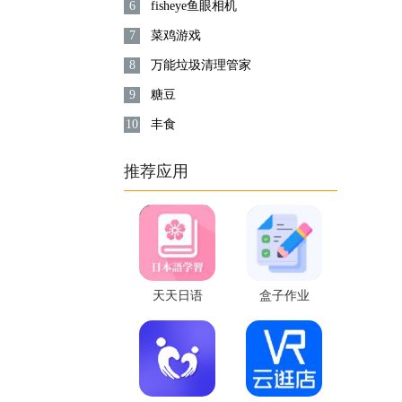
6
fisheye鱼眼相机
7
菜鸡游戏
8
万能垃圾清理管家
9
糖豆
10
丰食
推荐应用
天天日语
盒子作业