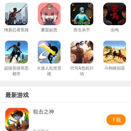
绳索忍者英雄
蘑菇奴恩
医生杀手
虫鸣
超级英雄罪恶
火柴人乱世英
代号A危机行
斗狗模拟器
都市
雄
动
最新游戏
狙击之神
下载
枪战射击