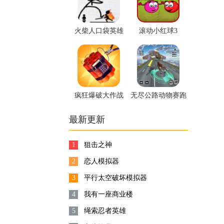
火柴人口袋英雄
滚动小红球3
疯狂爆破大作战
无尽公路动物赛跑
最新更新
1
狙击之神
2
恋人模拟器
3
平行太空破坏模拟器
4
我有一座商业楼
5
绳索忍者英雄