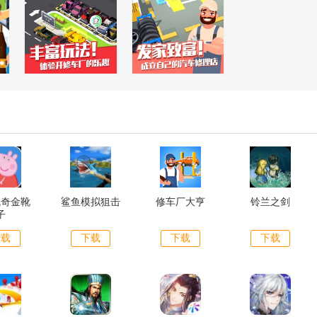
佩奇金靴
鲨鱼模拟狙击
修车厂大亨
铃兰之剑
子
下载
下载
下载
下载