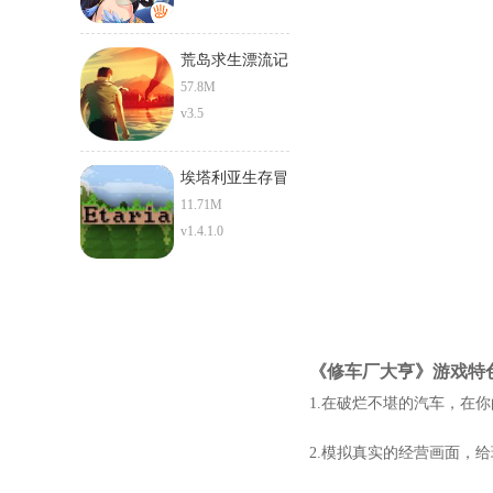
荒岛求生漂流记
57.8M
v3.5
埃塔利亚生存冒
险
11.71M
v1.4.1.0
《修车厂大亨》游戏特
1.在破烂不堪的汽车，在
2.模拟真实的经营画面，