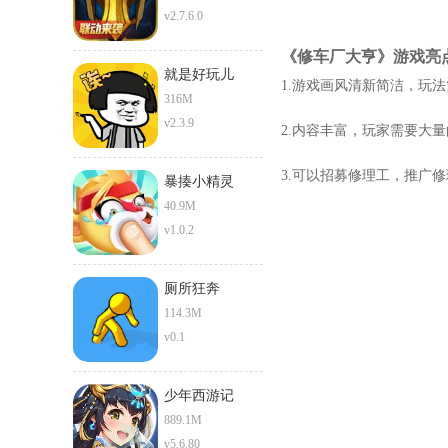
v2.7.6.0
《修车厂大亨》游戏亮
就是好玩儿
1.游戏画风清新简洁，玩
316M
v2.3.9
2.内容丰富，玩家需要大
3.可以招募修理工，推广
暴揍小精灵
40.9M
v1.0.2
厕所狂奔
114.3M
v0.1
少年西游记
889.1M
v5.6.80