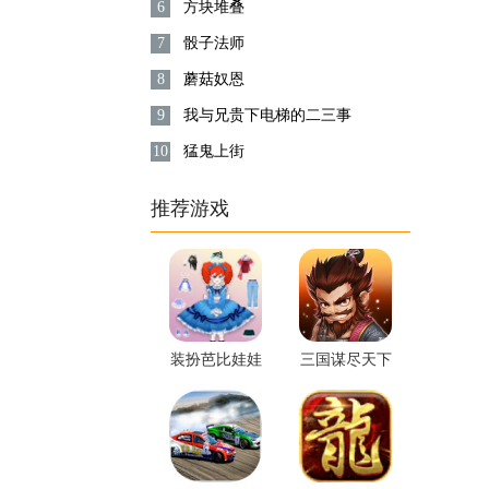
6
方块堆叠
7
骰子法师
8
蘑菇奴恩
9
我与兄贵下电梯的二三事
10
猛鬼上街
推荐游戏
装扮芭比娃娃
三国谋尽天下