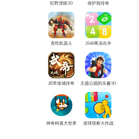
狂野漂移3D
保护我传奇
贪吃机器人
2048果冻合并
武帝迷城传奇
主题公园的乐趣3D
神奇柯基犬世界
滚球塔桥大作战