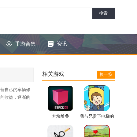
手游合集
资讯
相关游戏
换一换
经营自己的车辆修
厂的收益，逐渐的
方块堆叠
我与兄贵下电梯的
二三事