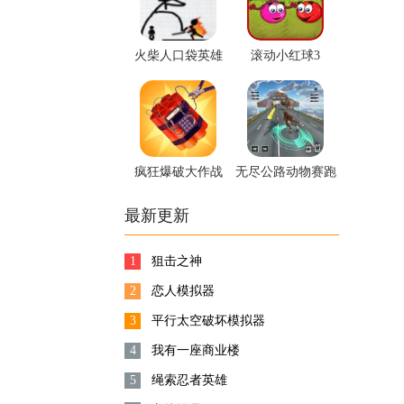
火柴人口袋英雄
滚动小红球3
疯狂爆破大作战
无尽公路动物赛跑
最新更新
1
狙击之神
2
恋人模拟器
3
平行太空破坏模拟器
4
我有一座商业楼
5
绳索忍者英雄