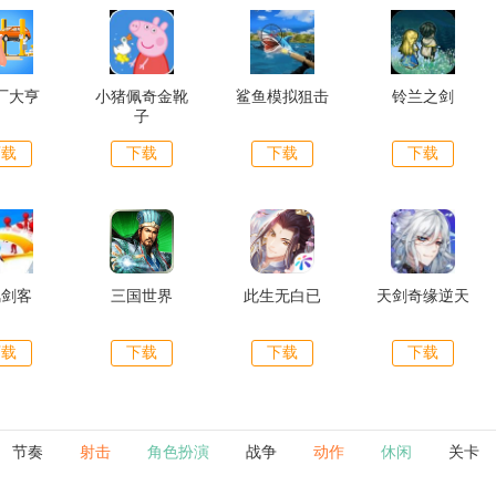
厂大亨
小猪佩奇金靴
鲨鱼模拟狙击
铃兰之剑
子
下载
下载
下载
下载
风剑客
三国世界
此生无白已
天剑奇缘逆天
下载
下载
下载
下载
节奏
射击
角色扮演
战争
动作
休闲
关卡