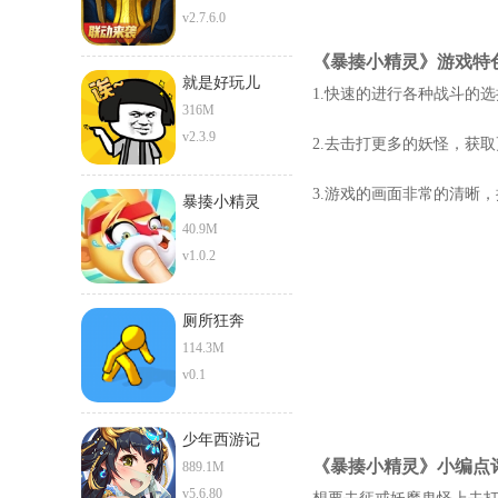
v2.7.6.0
《暴揍小精灵》游戏特
就是好玩儿
1.快速的进行各种战斗的
316M
v2.3.9
2.去击打更多的妖怪，获
3.游戏的画面非常的清晰
暴揍小精灵
40.9M
v1.0.2
厕所狂奔
114.3M
v0.1
少年西游记
《暴揍小精灵》小编点
889.1M
v5.6.80