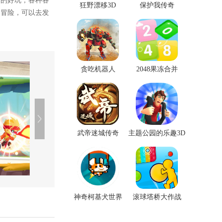
常的好玩，各种各
狂野漂移3D
保护我传奇
的冒险，可以去发
贪吃机器人
2048果冻合并
武帝迷城传奇
主题公园的乐趣3D
神奇柯基犬世界
滚球塔桥大作战