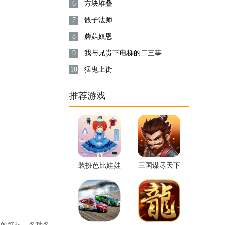
6
方块堆叠
7
骰子法师
8
蘑菇奴恩
9
我与兄贵下电梯的二三事
10
猛鬼上街
推荐游戏
装扮芭比娃娃
三国谋尽天下