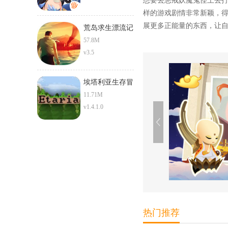
想要去惩戒妖魔鬼怪上去
样的游戏剧情非常新颖，
展更多正能量的东西，让
荒岛求生漂流记
57.8M
v3.5
埃塔利亚生存冒
险
11.71M
v1.4.1.0
热门推荐