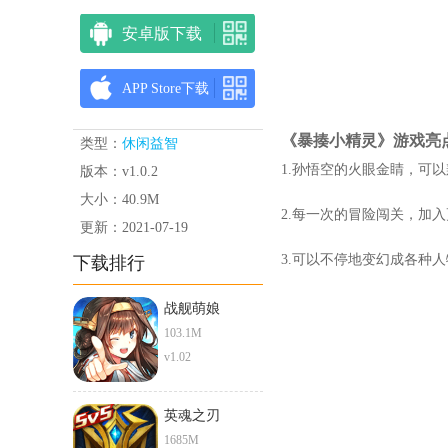
安卓版下载
APP Store下载
《暴揍小精灵》游戏亮
类型：
休闲益智
1.孙悟空的火眼金睛，可
版本：v1.0.2
大小：40.9M
2.每一次的冒险闯关，加
更新：2021-07-19
3.可以不停地变幻成各种
下载排行
战舰萌娘
103.1M
v1.02
英魂之刃
1685M