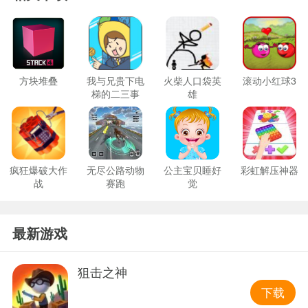
方块堆叠
我与兄贵下电
火柴人口袋英
滚动小红球3
梯的二三事
雄
疯狂爆破大作
无尽公路动物
公主宝贝睡好
彩虹解压神器
战
赛跑
觉
最新游戏
狙击之神
下载