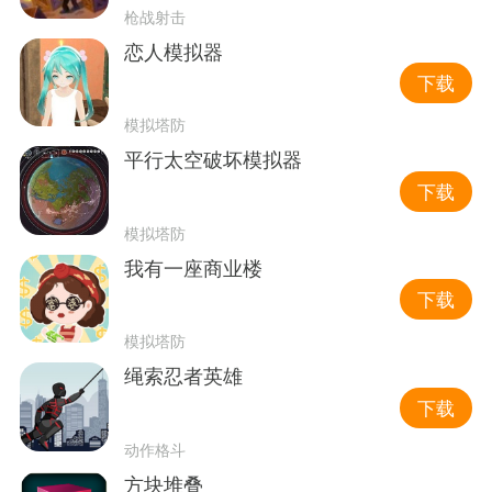
枪战射击
恋人模拟器
下载
模拟塔防
平行太空破坏模拟器
下载
模拟塔防
我有一座商业楼
下载
模拟塔防
绳索忍者英雄
下载
动作格斗
方块堆叠