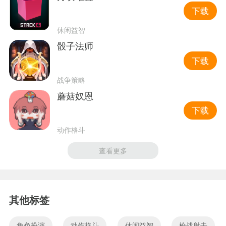
下载
休闲益智
骰子法师
下载
战争策略
蘑菇奴恩
下载
动作格斗
查看更多
其他标签
角色扮演
动作格斗
休闲益智
枪战射击