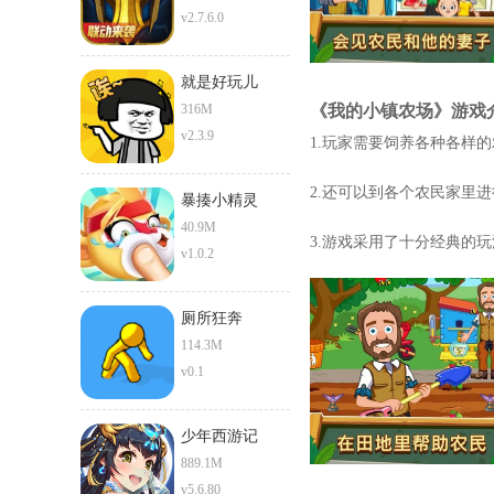
v2.7.6.0
就是好玩儿
《我的小镇农场》游戏
316M
v2.3.9
1.玩家需要饲养各种各样
2.还可以到各个农民家里
暴揍小精灵
40.9M
3.游戏采用了十分经典的
v1.0.2
厕所狂奔
114.3M
v0.1
少年西游记
889.1M
v5.6.80