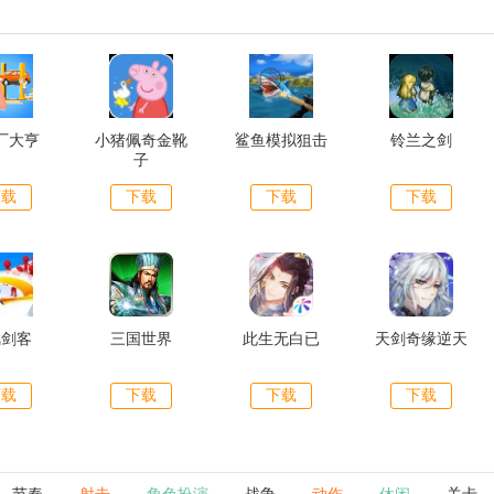
厂大亨
小猪佩奇金靴
鲨鱼模拟狙击
铃兰之剑
子
下载
下载
下载
下载
风剑客
三国世界
此生无白已
天剑奇缘逆天
下载
下载
下载
下载