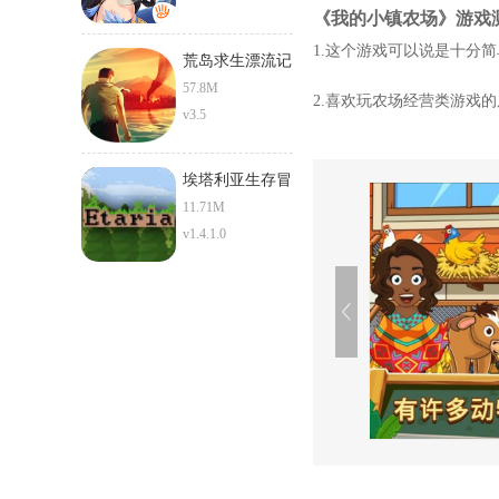
《我的小镇农场》游戏
1.这个游戏可以说是十分
荒岛求生漂流记
57.8M
2.喜欢玩农场经营类游戏
v3.5
埃塔利亚生存冒
险
11.71M
v1.4.1.0