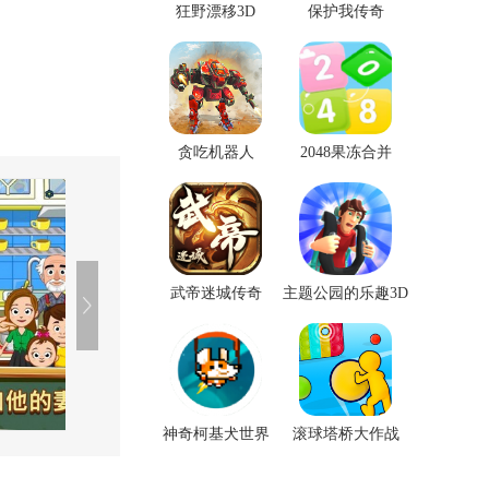
狂野漂移3D
保护我传奇
贪吃机器人
2048果冻合并
武帝迷城传奇
主题公园的乐趣3D
神奇柯基犬世界
滚球塔桥大作战