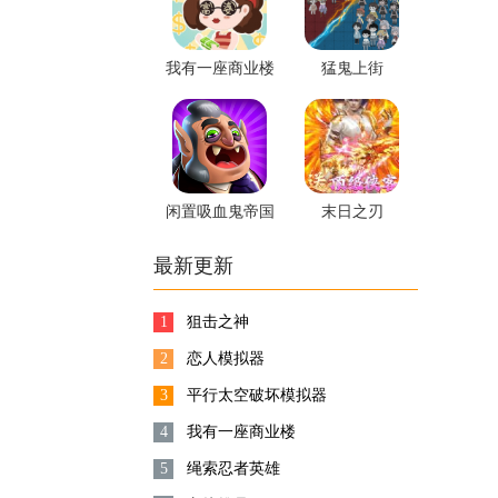
我有一座商业楼
猛鬼上街
闲置吸血鬼帝国
末日之刃
最新更新
1
狙击之神
2
恋人模拟器
3
平行太空破坏模拟器
4
我有一座商业楼
5
绳索忍者英雄