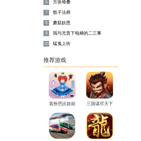
6
方块堆叠
7
骰子法师
8
蘑菇奴恩
9
我与兄贵下电梯的二三事
10
猛鬼上街
推荐游戏
装扮芭比娃娃
三国谋尽天下