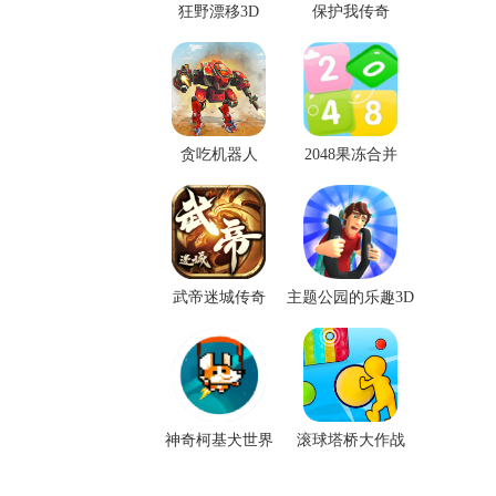
狂野漂移3D
保护我传奇
贪吃机器人
2048果冻合并
武帝迷城传奇
主题公园的乐趣3D
神奇柯基犬世界
滚球塔桥大作战