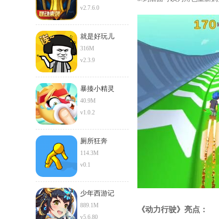
v2.7.6.0
就是好玩儿
316M
v2.3.9
暴揍小精灵
40.9M
v1.0.2
厕所狂奔
114.3M
v0.1
少年西游记
889.1M
《动力行驶》亮点：
v5.6.80