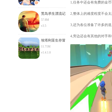
1,任务中还会有免费的金
荒岛求生漂流记
2,整体上的难度程度不会
57.8M
3,还为各位准备了许多的
v3.5
4,旁边还会有其他的对手
埃塔利亚生存冒
险
11.71M
v1.4.1.0