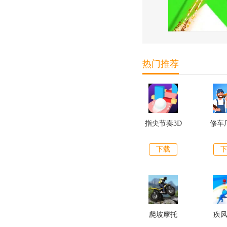
热门推荐
指尖节奏3D
修车
下载
爬坡摩托
疾