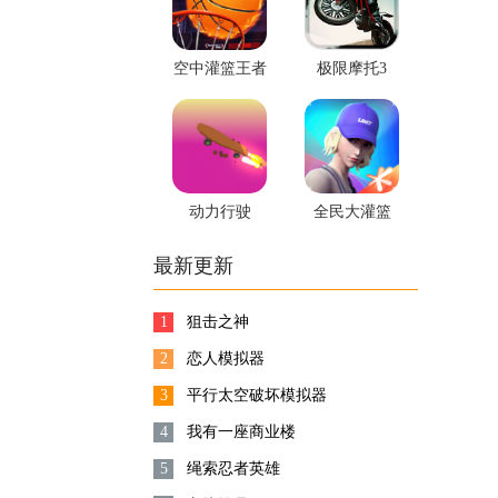
空中灌篮王者
极限摩托3
动力行驶
全民大灌篮
最新更新
1
狙击之神
2
恋人模拟器
3
平行太空破坏模拟器
4
我有一座商业楼
5
绳索忍者英雄