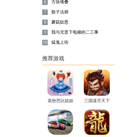
6
方块堆叠
7
骰子法师
8
蘑菇奴恩
9
我与兄贵下电梯的二三事
10
猛鬼上街
推荐游戏
装扮芭比娃娃
三国谋尽天下