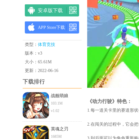
安卓版下载
APP Store下载
类型：
体育竞技
版本：v3
大小：65.61M
更新：2022-06-16
下载排行
战舰萌娘
《动力行驶》特色：
103.1M
1.每一道关卡里的赛道形
v1.02
2.在闯关的过程中，它会
英魂之刃
1685M
3.到后面可以为角色重新