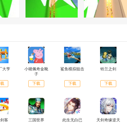
厂大亨
小猪佩奇金靴
鲨鱼模拟狙击
铃兰之剑
子
下载
下载
下载
下载
风剑客
三国世界
此生无白已
天剑奇缘逆天