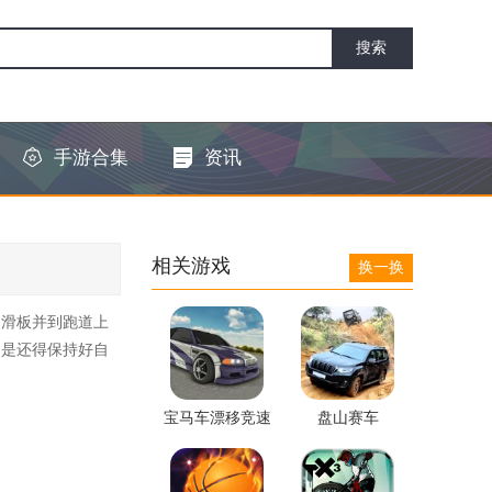
手游合集
资讯
相关游戏
换一换
驶滑板并到跑道上
的是还得保持好自
宝马车漂移竞速
盘山赛车