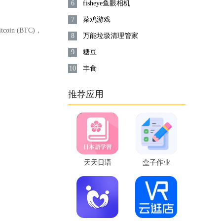
6
fisheye鱼眼相机
7
菜鸡游戏
n (BTC)，
8
万能垃圾清理管家
9
糖豆
10
丰食
推荐应用
天天日语
盒子作业