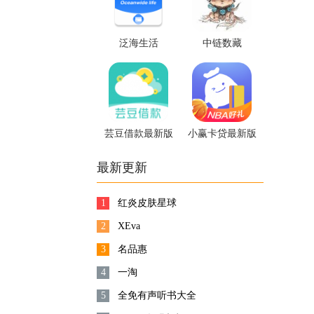
泛海生活
中链数藏
芸豆借款最新版
小赢卡贷最新版
最新更新
1
红炎皮肤星球
2
XEva
3
名品惠
4
一淘
5
全免有声听书大全