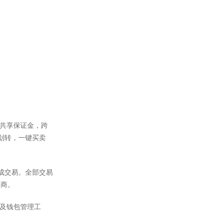
户共享保证金，跨
划转，一键买卖
完成交易。全部交易
务商。
矿及钱包管理工