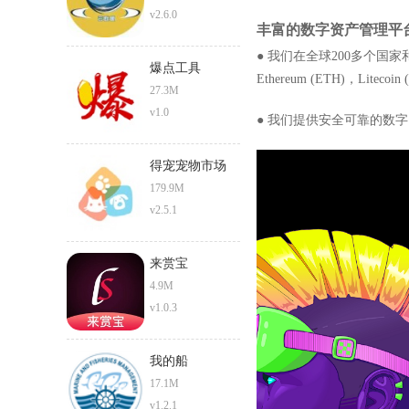
v2.6.0
丰富的数字资产管理平
● 我们在全球200多个国家
爆点工具
Ethereum (ETH)，Li
27.3M
v1.0
● 我们提供安全可靠的数字
得宠宠物市场
179.9M
v2.5.1
来赏宝
4.9M
v1.0.3
我的船
17.1M
v1.2.1