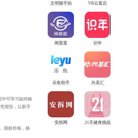
文明随手拍
VR云逛店
闽逛逛
识年
乐鱼助手
兴圣汇
院中可学习如何购
研究报告，让新手
安拆网
21天健身挑战
货、期权价格，移