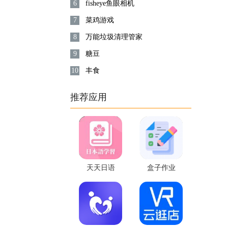
6
fisheye鱼眼相机
7
菜鸡游戏
8
万能垃圾清理管家
9
糖豆
10
丰食
推荐应用
天天日语
盒子作业