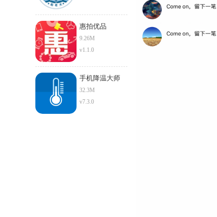
惠拍优品
9.26M
v1.1.0
手机降温大师
32.3M
v7.3.0