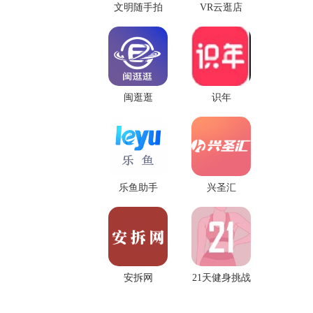
文明随手拍
VR云逛店
闽逛逛
识年
乐鱼助手
兴圣汇
安拆网
21天健身挑战