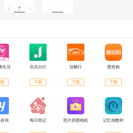
馋生活
吉吉出行
冠畅行
爱抢购
下载
下载
下载
下载
源咨询
每日简记
照片拼图相机
记忆倒数时