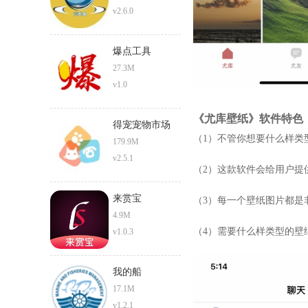
v2.6.0
爆点工具
27.3M
v1.0
《尤库壁纸》软件特色
得宠宠物市场
（1）不管你想要什么样类
179.9M
v2.5.1
（2）这款软件会给用户提
来赏宝
（3）每一个壁纸图片都是
4.9M
（4）需要什么样类型的壁
v1.0.3
我的船
17.1M
v1.2.1