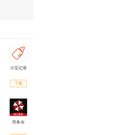
小宝记录
下载
劳务伞