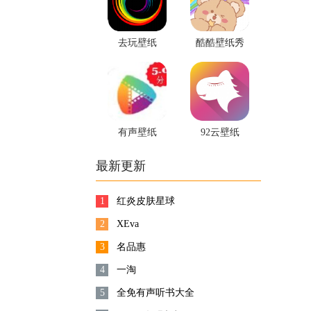
去玩壁纸
酷酷壁纸秀
有声壁纸
92云壁纸
最新更新
1
红炎皮肤星球
2
XEva
3
名品惠
4
一淘
5
全免有声听书大全