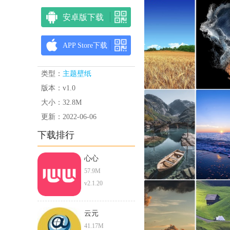
安卓版下载
APP Store下载
类型：
主题壁纸
版本：v1.0
大小：32.8M
更新：2022-06-06
下载排行
心心
57.9M
v2.1.20
云元
41.17M