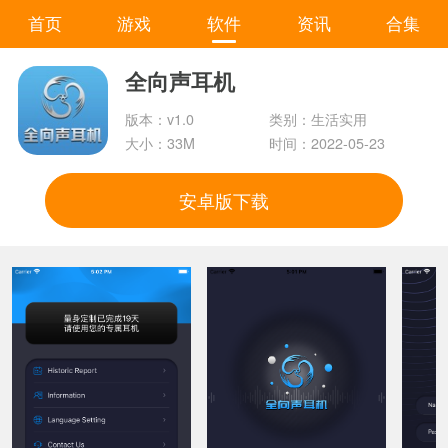
首页
游戏
软件
资讯
合集
全向声耳机
版本：v1.0
类别：生活实用
大小：33M
时间：2022-05-23
安卓版下载