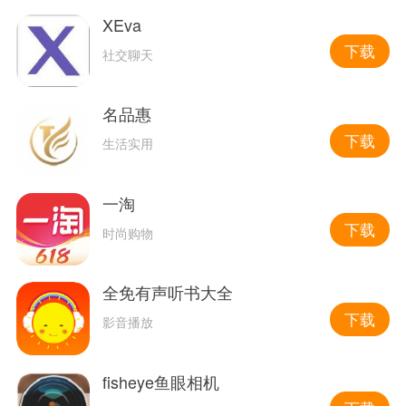
XEva
下载
社交聊天
名品惠
下载
生活实用
一淘
下载
时尚购物
全免有声听书大全
下载
影音播放
fisheye鱼眼相机