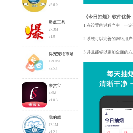
v2.6.0
《今日抽烟》软件优势
爆点工具
1.在设置的过程当中，一
27.3M
v1.0
2.系统可以完善的网络用
3.并且能够以更加全面的
得宠宠物市场
179.9M
v2.5.1
来赏宝
4.9M
v1.0.3
我的船
17.1M
v1.2.1