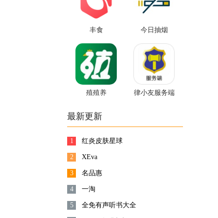
丰食
今日抽烟
殖殖养
律小友服务端
最新更新
1
红炎皮肤星球
2
XEva
3
名品惠
4
一淘
5
全免有声听书大全