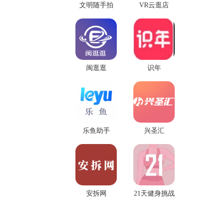
文明随手拍
VR云逛店
闽逛逛
识年
乐鱼助手
兴圣汇
安拆网
21天健身挑战