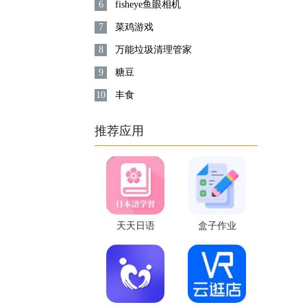
6
fisheye鱼眼相机
7
菜鸡游戏
8
万能垃圾清理管家
9
糖豆
10
丰食
推荐应用
天天日语
盒子作业