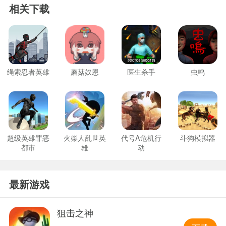
相关下载
绳索忍者英雄
蘑菇奴恩
医生杀手
虫鸣
超级英雄罪恶
火柴人乱世英
代号A危机行
斗狗模拟器
都市
雄
动
最新游戏
狙击之神