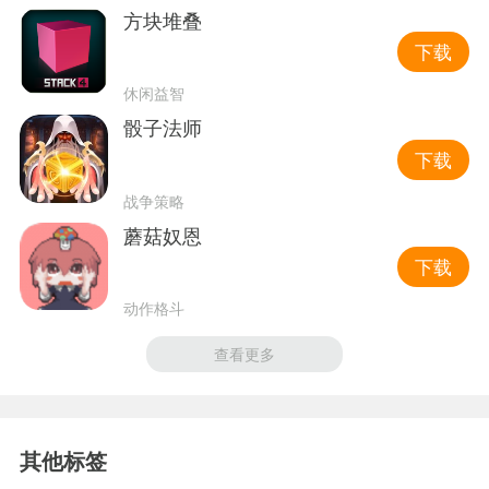
方块堆叠
下载
休闲益智
骰子法师
下载
战争策略
蘑菇奴恩
下载
动作格斗
查看更多
其他标签