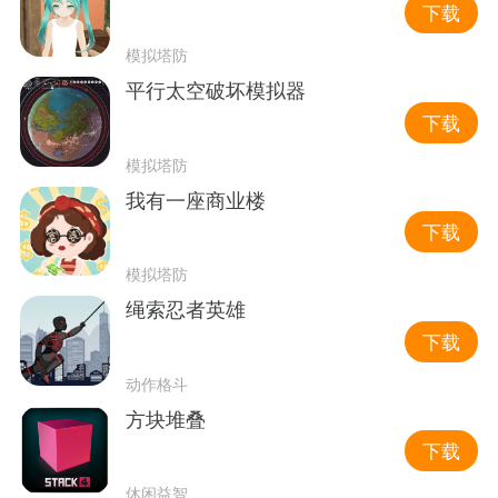
下载
模拟塔防
平行太空破坏模拟器
下载
模拟塔防
我有一座商业楼
下载
模拟塔防
绳索忍者英雄
下载
动作格斗
方块堆叠
下载
休闲益智