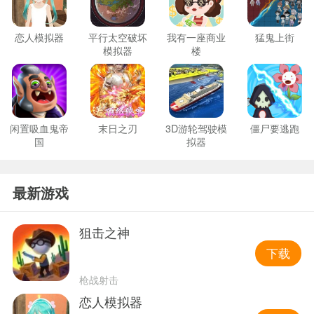
恋人模拟器
平行太空破坏
我有一座商业
猛鬼上街
模拟器
楼
闲置吸血鬼帝
末日之刃
3D游轮驾驶模
僵尸要逃跑
国
拟器
最新游戏
狙击之神
下载
枪战射击
恋人模拟器