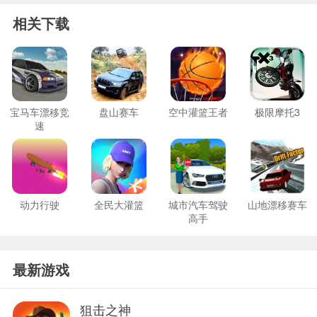
相关下载
宝马车漂移竞
盘山赛车
空中灌篮王者
极限摩托3
速
动力行驶
全民大灌篮
城市汽车驾驶
山地漂移赛车
高手
最新游戏
狙击之神