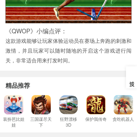
《QWOP》小编点评：
这款游戏能够让玩家体验运动员在赛场上奔跑的刺激和
激情，并且玩家可以随时随地的开启这个游戏进行闯
关，非常适合用来打发时间。
精品推荐
装扮芭比娃
三国谋尽天
狂野漂移
保护我传奇
贪吃机器人
娃
下
3D