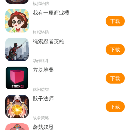
模拟塔防
我有一座商业楼
下载
模拟塔防
绳索忍者英雄
下载
动作格斗
方块堆叠
下载
休闲益智
骰子法师
下载
战争策略
蘑菇奴恩