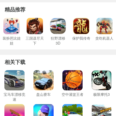
精品推荐
装扮芭比娃
三国谋尽天
狂野漂移
保护我传奇
贪吃机器人
娃
下
3D
相关下载
宝马车漂移竞
盘山赛车
空中灌篮王者
极限摩托3
速