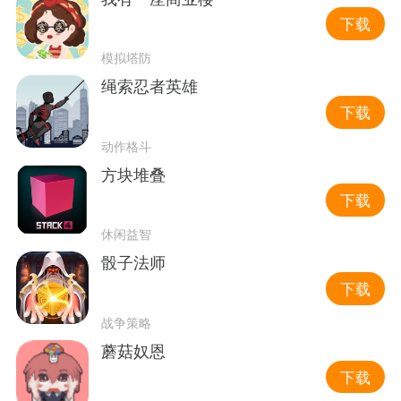
下载
模拟塔防
绳索忍者英雄
下载
动作格斗
方块堆叠
下载
休闲益智
骰子法师
下载
战争策略
蘑菇奴恩
下载