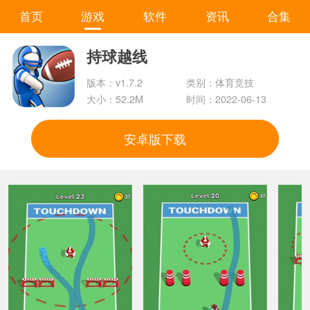
首页
游戏
软件
资讯
合集
持球越线
版本：v1.7.2
类别：体育竞技
大小：52.2M
时间：2022-06-13
安卓版下载