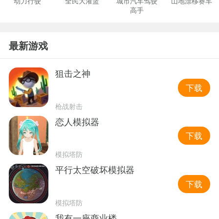
动力行驶
全民大灌篮
城市汽车驾驶
山地漂移赛车
高手
最新游戏
狙击之神
下载
枪战射击
恋人模拟器
下载
模拟塔防
平行太空破坏模拟器
下载
模拟塔防
我有一座商业楼