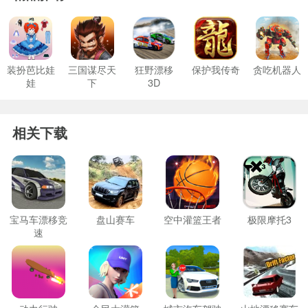
装扮芭比娃
三国谋尽天
狂野漂移
保护我传奇
贪吃机器人
娃
下
3D
相关下载
宝马车漂移竞
盘山赛车
空中灌篮王者
极限摩托3
速