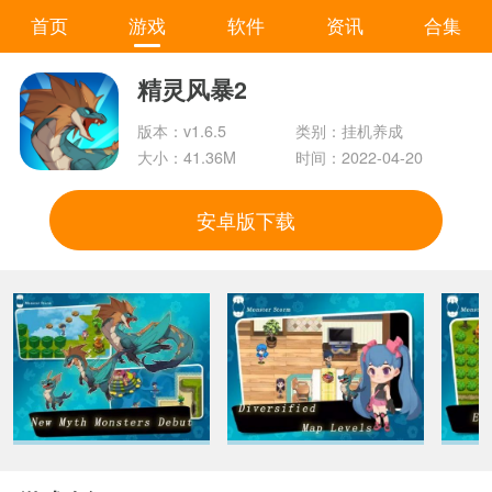
首页
游戏
软件
资讯
合集
精灵风暴2
版本：v1.6.5
类别：挂机养成
大小：41.36M
时间：2022-04-20
安卓版下载