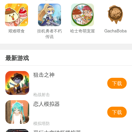
艰难喂食
挂机勇者不朽
哈士奇萌宠屋
GachaBoba
传说
最新游戏
狙击之神
下载
枪战射击
恋人模拟器
下载
模拟塔防