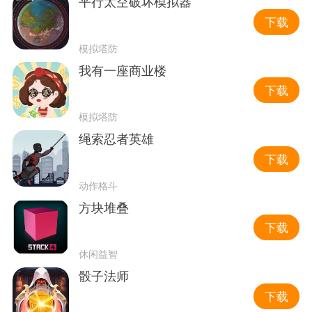
平行太空破坏模拟器
下载
模拟塔防
我有一座商业楼
下载
模拟塔防
绳索忍者英雄
下载
动作格斗
方块堆叠
下载
休闲益智
骰子法师
下载