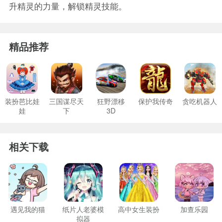
升精灵的力量，解锁精灵技能。
精品推荐
装扮芭比娃
三国谋尽天
狂野漂移
保护我传奇
贪吃机器人
娃
下
3D
相关下载
遇见我的猫
纸片人老婆模
高中女生装扮
加查乐园
拟器