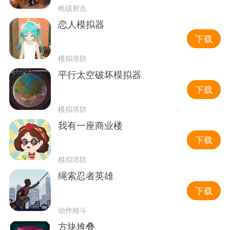
枪战射击
恋人模拟器
下载
模拟塔防
平行太空破坏模拟器
下载
模拟塔防
我有一座商业楼
下载
模拟塔防
绳索忍者英雄
下载
动作格斗
方块堆叠