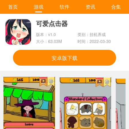
首页
游戏
软件
资讯
合集
可爱点击器
版本：v1.0
类别：挂机养成
大小：63.03M
时间：2022-03-30
安卓版下载