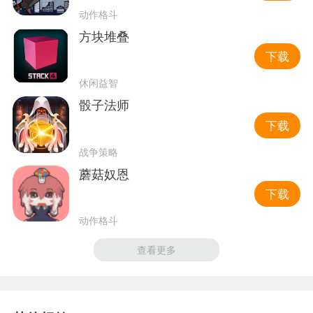
动作格斗
方块堆叠
下载
休闲益智
骰子法师
下载
战争策略
蘑菇奴恩
下载
动作格斗
查看更多