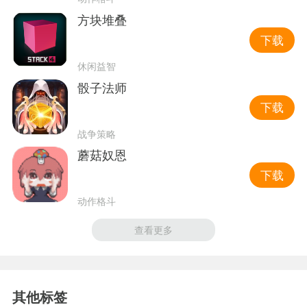
方块堆叠
下载
休闲益智
骰子法师
下载
战争策略
蘑菇奴恩
下载
动作格斗
查看更多
其他标签