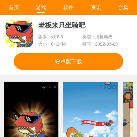
首页
游戏
软件
资讯
合集
老板来只坐骑吧
版本：v1.5.3
类别：挂机养成
大小：81.21M
时间：2022-03-29
安卓版下载