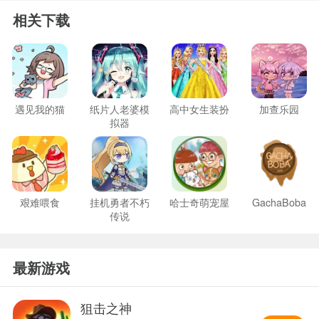
相关下载
遇见我的猫
纸片人老婆模
高中女生装扮
加查乐园
拟器
艰难喂食
挂机勇者不朽
哈士奇萌宠屋
GachaBoba
传说
最新游戏
狙击之神