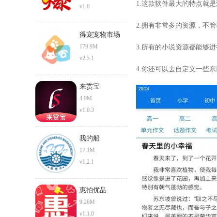
1.这款软件最大的特点就
v1.0
2.拥有非常多的资源，不
得宠宠物市场
179.9M
3.所有的小说资源都能够
v2.5.1
4.你还可以去自定义一些
来赏宝
4.9M
v1.0.3
我的船
17.1M
v1.2.1
惠拍优品
9.26M
v1.1.0