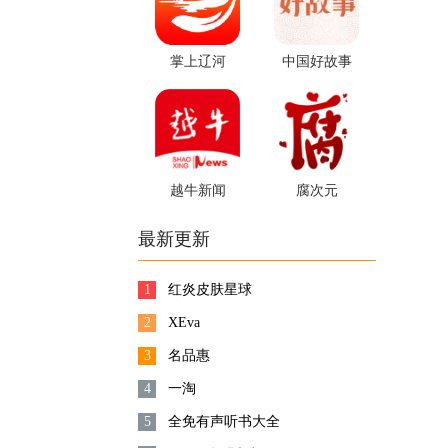
掌上辽河
中国好故事
越牛新闻
腐次元
最新更新
1
红炎皮肤星球
2
XEva
3
名品惠
4
一淘
5
全免有声听书大全