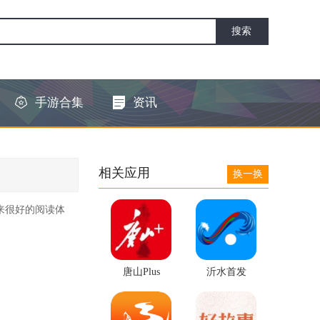
手游合集
资讯
相关应用
换一换
来很好的阅读体
。
唐山Plus
沂水首发