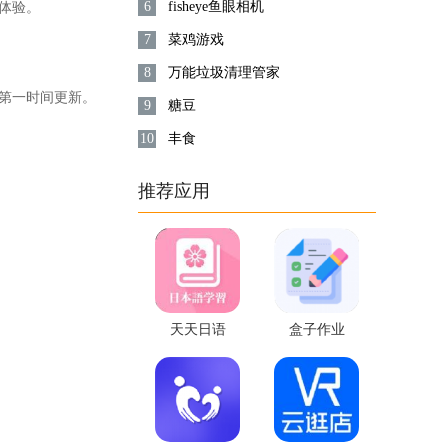
6
fisheye鱼眼相机
体验。
7
菜鸡游戏
8
万能垃圾清理管家
你第一时间更新。
9
糖豆
10
丰食
推荐应用
天天日语
盒子作业