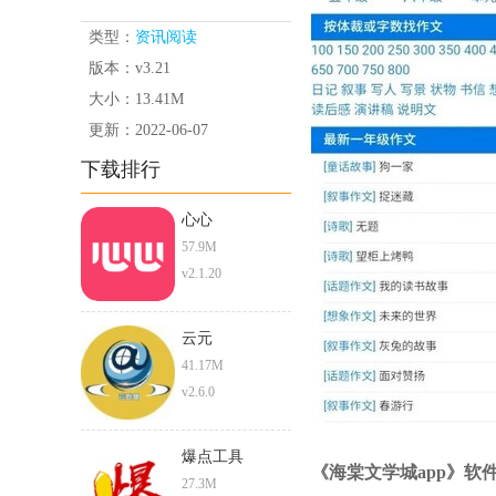
类型：
资讯阅读
版本：v3.21
大小：13.41M
更新：2022-06-07
下载排行
心心
57.9M
v2.1.20
云元
41.17M
v2.6.0
爆点工具
《海棠文学城app》软
27.3M