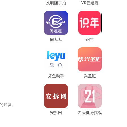
文明随手拍
VR云逛店
闽逛逛
识年
乐鱼助手
兴圣汇
的知识。
安拆网
21天健身挑战