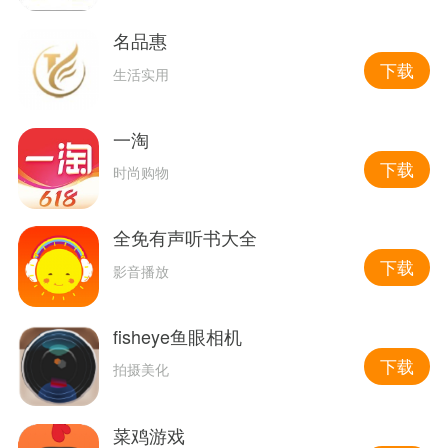
名品惠
下载
生活实用
一淘
下载
时尚购物
全免有声听书大全
下载
影音播放
fisheye鱼眼相机
下载
拍摄美化
菜鸡游戏