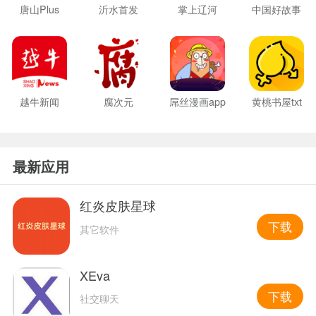
唐山Plus
沂水首发
掌上辽河
中国好故事
越牛新闻
腐次元
屌丝漫画app
黄桃书屋txt
最新应用
红炎皮肤星球
下载
其它软件
XEva
下载
社交聊天