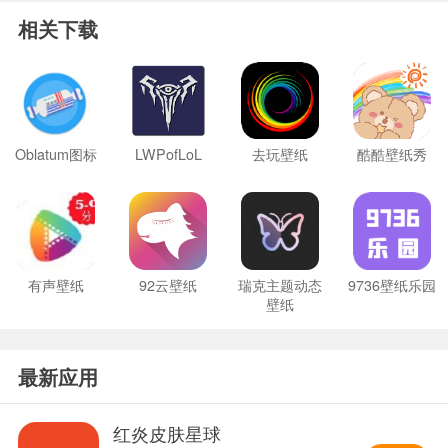
相关下载
Oblatum图标
LWPofLoL
去玩壁纸
酷酷壁纸秀
有声壁纸
92云壁纸
瑞克主题动态
9736壁纸乐园
壁纸
最新应用
红炎皮肤星球