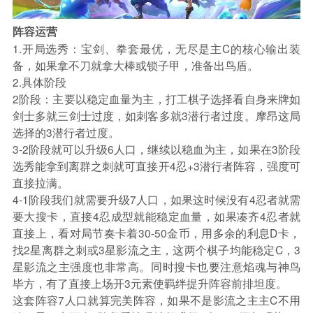
阵容运营
1.开局选秀：宝剑、拳套最优，无尽是主C的核心输出装
备，如果拿不刀就拿大棒或锁子甲，准备出鸟盾。
2.具体阶段
2阶段：主要以稳定血量为主，打工棋子选择看自身来牌如
剑士多就三剑士过度，如刺客多就3潜行者过度。摩昂这局
选择的3潜行者过度。
3-2阶段就可以升级6人口，继续以稳血为主，如果在3阶段
选秀能拿到离群之刺就可直接开4忍+3潜行者阵容，强度可
直接拉满。
4-1阶段我们就需要升级7人口，如果这时候没有4忍者就需
要大搜卡，直接4忍成型就能稳定血量，如果凑齐4忍者就
直接上，看对局节奏卡着30-50金币，用多余的利息D卡，
找2星离群之刺或3星影流之主，这两个棋子均能稳定C，3
星影流之主强度也非常高。同时搜卡也要注意焰魂与神鸟
毕方，有了直接上场开3元素使羁绊提升阵容前排坦度。
这套阵容7人口就算完美阵容，如果不是影流之主主C不用