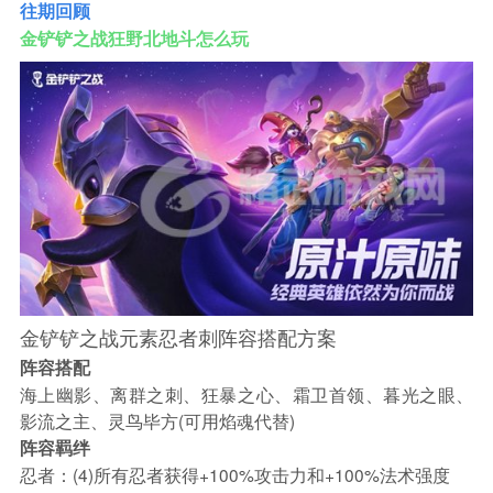
往期回顾
金铲铲之战狂野北地斗怎么玩
金铲铲之战元素忍者刺阵容搭配方案
阵容搭配
海上幽影、离群之刺、狂暴之心、霜卫首领、暮光之眼、
影流之主、灵鸟毕方(可用焰魂代替)
阵容羁绊
忍者：(4)所有忍者获得+100%攻击力和+100%法术强度