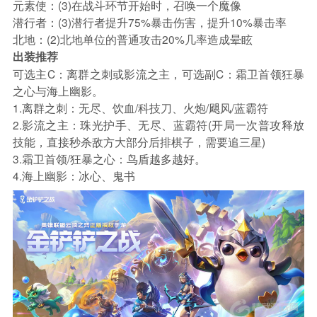
元素使：(3)在战斗环节开始时，召唤一个魔像
潜行者：(3)潜行者提升75%暴击伤害，提升10%暴击率
北地：(2)北地单位的普通攻击20%几率造成晕眩
出装推荐
可选主C：离群之刺或影流之主，可选副C：霜卫首领狂暴
之心与海上幽影。
1.离群之刺：无尽、饮血/科技刀、火炮/飓风/蓝霸符
2.影流之主：珠光护手、无尽、蓝霸符(开局一次普攻释放
技能，直接秒杀敌方大部分后排棋子，需要追三星)
3.霜卫首领/狂暴之心：鸟盾越多越好。
4.海上幽影：冰心、鬼书