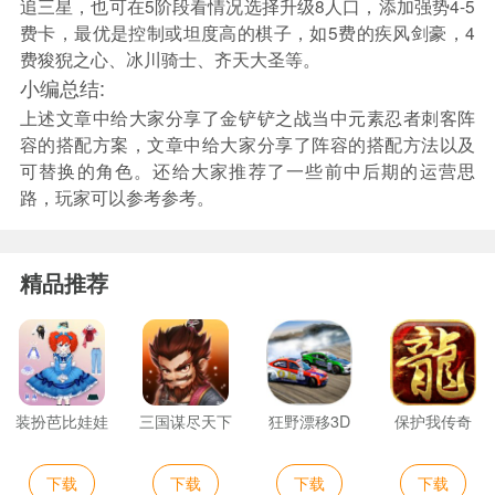
追三星，也可在5阶段看情况选择升级8人口，添加强势4-5
费卡，最优是控制或坦度高的棋子，如5费的疾风剑豪，4
费狻猊之心、冰川骑士、齐天大圣等。
小编总结:
上述文章中给大家分享了金铲铲之战当中元素忍者刺客阵
容的搭配方案，文章中给大家分享了阵容的搭配方法以及
可替换的角色。还给大家推荐了一些前中后期的运营思
路，玩家可以参考参考。
精品推荐
装扮芭比娃娃
三国谋尽天下
狂野漂移3D
保护我传奇
下载
下载
下载
下载