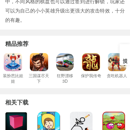
中，不同风格的棋盘也可以通过签到进行解锁，玩家还
可以为自己的小小英雄升级出更强大的攻击特效，十分
的有趣。
精品推荐
装扮芭比娃
三国谋尽天
狂野漂移
保护我传奇
贪吃机器人
娃
下
3D
相关下载