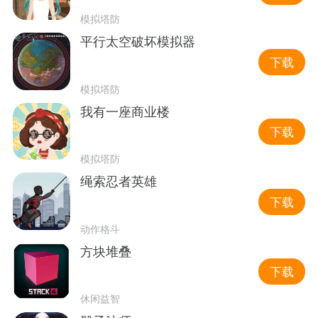
模拟塔防
平行太空破坏模拟器
下载
模拟塔防
我有一座商业楼
下载
模拟塔防
绳索忍者英雄
下载
动作格斗
方块堆叠
下载
休闲益智