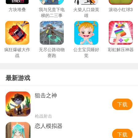
方块堆叠
我与兄贵下电
火柴人口袋英
滚动小红球3
梯的二三事
雄
疯狂爆破大作
无尽公路动物
公主宝贝睡好
彩虹解压神器
战
赛跑
觉
最新游戏
狙击之神
下载
枪战射击
恋人模拟器
下载