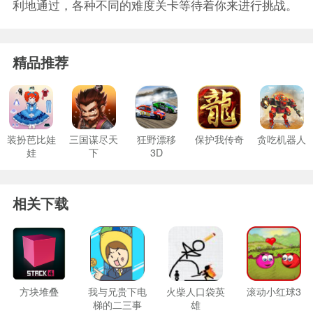
利地通过，各种不同的难度关卡等待着你来进行挑战。
精品推荐
装扮芭比娃
三国谋尽天
狂野漂移
保护我传奇
贪吃机器人
娃
下
3D
相关下载
方块堆叠
我与兄贵下电
火柴人口袋英
滚动小红球3
梯的二三事
雄