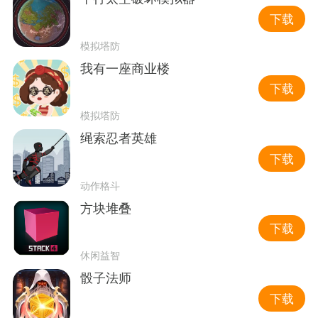
下载
模拟塔防
我有一座商业楼
下载
模拟塔防
绳索忍者英雄
下载
动作格斗
方块堆叠
下载
休闲益智
骰子法师
下载