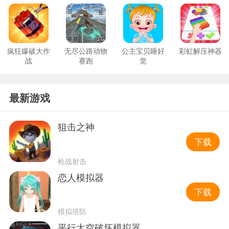
疯狂爆破大作
无尽公路动物
公主宝贝睡好
彩虹解压神器
战
赛跑
觉
最新游戏
狙击之神
下载
枪战射击
恋人模拟器
下载
模拟塔防
平行太空破坏模拟器