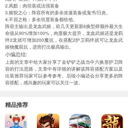
2.凤黯：肉坦装或法强装备
3.狻猊之心：阵容所有的多余攻速装备或鬼书/日炎。
4.不屈之枪：多余坦度装备都给他。
阵容主输出是龙血武姬，前几天更新新6换型师额外最大生
命值从90%增加100%，肉度极大提升，龙血武姬还是龙羁
绊2龙就可增加200魔抗，在搭配2护卫羁绊就可让龙血武
姬物魔双抗，进而打出极高输出。
小编总结:
上面的文章中给大家分享了金铲铲之战当中六换形护卫阵
容的打法思路，文章中有详细的讲解该阵容搭配方案以及
出装推荐玩家可以参考参考。后续小编还会分享更多的阵
容搭配，感兴趣的玩家可以关注一波。
精品推荐