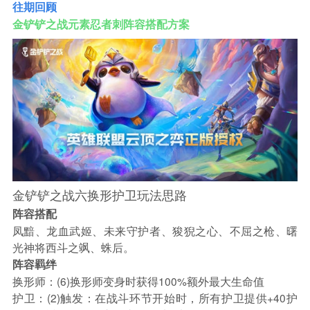
往期回顾
金铲铲之战元素忍者刺阵容搭配方案
金铲铲之战六换形护卫玩法思路
阵容搭配
凤黯、龙血武姬、未来守护者、狻猊之心、不屈之枪、曙
光神将西斗之飒、蛛后。
阵容羁绊
换形师：(6)换形师变身时获得100%额外最大生命值
护卫：(2)触发：在战斗环节开始时，所有护卫提供+40护