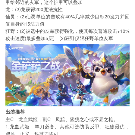
甲给邻近的友军，这个护甲可以叠加
龙：(2)龙获得200魔法抗性
仙灵：(2)仙灵单位的普攻有40%几率减少目标20发力并回
复自身的15法力值
狂野：(2)被选中的友军获得强化，使其每次普通攻击+10%
攻击速度(最多叠加5层)，(2)狂野仅限狂野单位友军
出装推荐
主C：龙血武姬，副C：凤黯、狻猊之心或不屈之枪。
1.龙血武姬：羊刀必备、其他可选防装反甲、狂徒最优，
飓风、正义、科技刀均可。