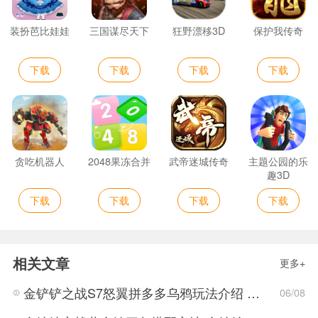
装扮芭比娃娃
三国谋尽天下
狂野漂移3D
保护我传奇
下载
下载
下载
下载
贪吃机器人
2048果冻合并
武帝迷城传奇
主题公园的乐
趣3D
下载
下载
下载
下载
相关文章
更多+
金铲铲之战S7怒翼拼多多乌鸦玩法介绍 金铲铲之战S7怒翼拼多多乌鸦详细攻略
06/08