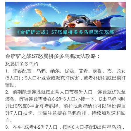
金铲铲之战S7怒翼拼多多乌鸦玩法攻略：
怒翼拼多多乌鸦
1、阵容配置：乌鸦、纳尔、妮蔻、艾希、瑟提、霞、龙女
(8人口)；9人口补亚索或派克打伤害，或者补奶妈或巴德打
辅助。
2、前期能走连胜就按正常人口节奏升人口，连败就优先拿
装备。阵容连败需要在3-2升6人口小搜一下。D出乌鸦同时
开出3怒翼3神龙尊者羁绊。前排找两星纳尔可以轻松锁血
升7人口抽卡。玉猫注意摆在乌鸦前排，持续加攻速和回
血。
3、在4-1或者4-2升7人口，按照6人口搭配D出两星乌鸦，