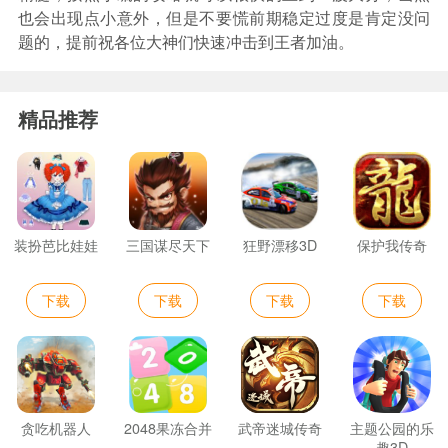
也会出现点小意外，但是不要慌前期稳定过度是肯定没问
题的，提前祝各位大神们快速冲击到王者加油。
精品推荐
装扮芭比娃娃
三国谋尽天下
狂野漂移3D
保护我传奇
下载
下载
下载
下载
贪吃机器人
2048果冻合并
武帝迷城传奇
主题公园的乐
趣3D