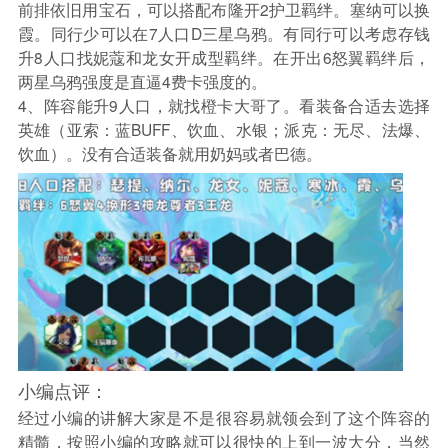
前排依旧用宝石，可以搭配布隆开2护卫羁绊。塞纳可以换
霞。同行少可以在7人口D三星乌鸦。有同行可以考虑存钱
升8人口找妮蔻和龙女开成型羁绊。在开出6怒翼羁绊后，
两星乌鸦强度是直逼4费卡强度的。
4、阵容能升9人口，就找橙卡大哥了。看装备合适去选择
英雄（亚索：蓝BUFF、饮血、水银；派克：无尽、法爆、
饮血）。没有合适装备就用奶妈或者巴德。
小编点评：
经过小编的讲解大家是不是很容易就领会到了这个阵容的
精髓，按照小编的攻略就可以很快的上到一波大分，当然