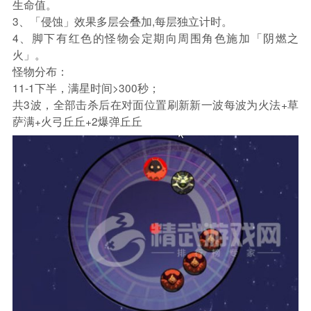
生命值。
3、「侵蚀」效果多层会叠加,每层独立计时。
4、脚下有红色的怪物会定期向周围角色施加「阴燃之
火」。
怪物分布：
11-1下半，满星时间>300秒；
共3波，全部击杀后在对面位置刷新新一波每波为火法+草
萨满+火弓丘丘+2爆弹丘丘