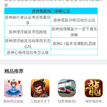
容。
原神最新热门攻略汇总
原神旅行者认证考试答案分
原神觅取月晖活动怎么玩
享
原神深境螺旋十一层下通关
原神漂浮秘灵寻找路线
攻略
原神漂浮秘灵活动第四天怎
原神2.1版本深渊配队思路
么玩
原神心海传说任务怎么做
精品推荐
装扮芭比娃娃
三国谋尽天下
狂野漂移3D
保护我传奇