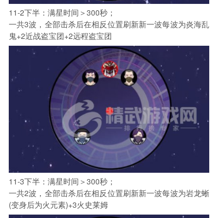
11-2下半：满星时间＞300秒；
一共3波，全部击杀后在相反位置刷新新一波每波为炎海乱
鬼+2近战盗宝团+2远程盗宝团
11-3下半：满星时间＞300秒；
一共2波，全部击杀后在相反位置刷新新一波每波为岩龙蜥
(变身后为火元素)+3火史莱姆