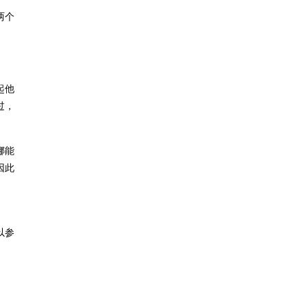
两个
起他
过，
娜能
因此
以参