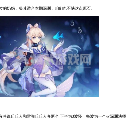
0位的奶妈，极其适合本期深渊，咱们也不缺这点原石。
冲锋丘丘人和雷弹丘丘人各两个 下半为3波怪，每波为一个火深渊法师