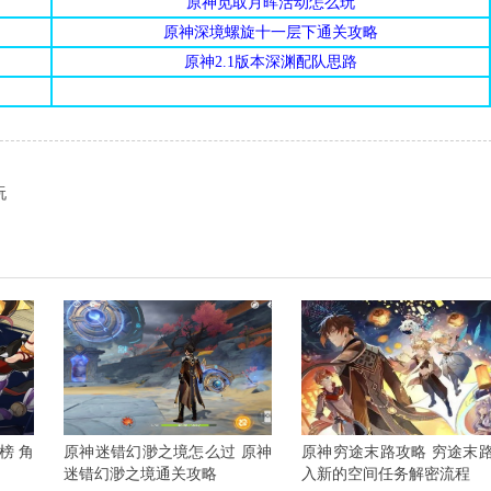
原神觅取月晖活动怎么玩
原神深境螺旋十一层下通关攻略
原神2.1版本深渊配队思路
玩
榜 角
原神迷错幻渺之境怎么过 原神
原神穷途末路攻略 穷途末
迷错幻渺之境通关攻略
入新的空间任务解密流程