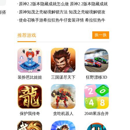
么兑换
么完成
笛的八音曲任务攻略
原神2.2版本隐藏成就怎么做 原神2.2版本隐藏成就
有哪些
原神知茂之壳秘境解锁方法 知茂之壳秘境解锁攻
容搭
略
使命召唤手游希拉狂热牛仔套装详情 希拉狂热牛
仔套装后驱方法
推荐游戏
换一换
装扮芭比娃娃
三国谋尽天下
狂野漂移3D
保护我传奇
贪吃机器人
2048果冻合并