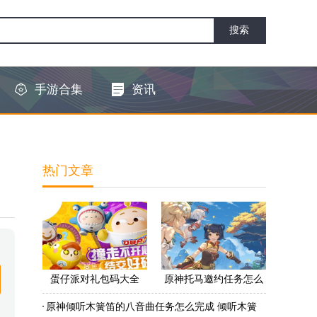
手游合集
资讯
热门文章
蛋仔派对礼包码大全
原神托马邀约任务怎么
2022 蛋仔派对礼包码怎
做 原神托马邀约任务怎
原神倾听木簧笛的八音曲任务怎么完成 倾听木簧