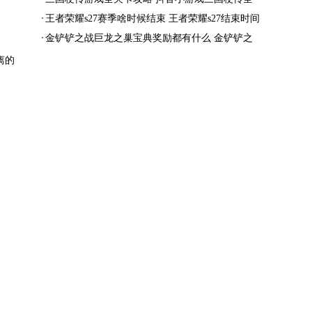
结局一览
王者荣耀s27赛季啥时候结束 王者荣耀s27结束时间
金铲铲之战巨龙之巢宝典奖励都有什么 金铲铲之
战巨龙之巢宝典奖励抢先看
离的