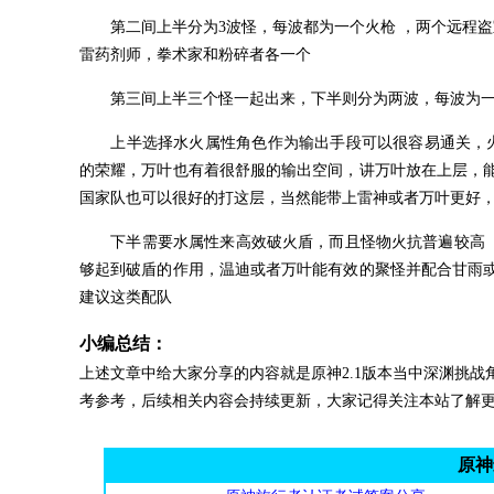
第二间上半分为3波怪，每波都为一个火枪 ，两个远程盗
雷药剂师，拳术家和粉碎者各一个
第三间上半三个怪一起出来，下半则分为两波，每波为一
上半选择水火属性角色作为输出手段可以很容易通关，火属
的荣耀，万叶也有着很舒服的输出空间，讲万叶放在上层，
国家队也可以很好的打这层，当然能带上雷神或者万叶更好
下半需要水属性来高效破火盾，而且怪物火抗普遍较高 ，
够起到破盾的作用，温迪或者万叶能有效的聚怪并配合甘雨
建议这类配队
小编总结：
上述文章中给大家分享的内容就是原神2.1版本当中深渊挑
考参考，后续相关内容会持续更新，大家记得关注本站了解
原神