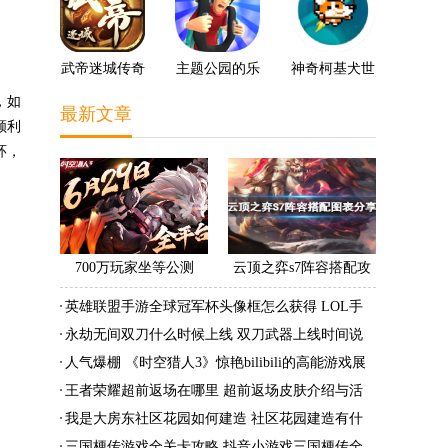
武帝迷城传奇
主题公园的乐
神奇柯基犬世
趣3D
界
，如
最新文章
顺利
环，
700万玩家坐等公测
云顶之弈s7阵容搭配攻
《时空猎人3》老玩家加
略 s7最强阵容搭配组成
英雄联盟手游全球冠军杯头像框怎么获得 LOL手
速回归!
大全最新
游2022全球冠军杯头像框领取活动
永劫无间双刀什么时候上线 双刀武器上线时间说
明与分享
人气爆棚 《时空猎人3》惊艳bilibili的高能游戏展
发布会
王者荣耀超前返场在哪里 超前返场皮肤介绍与活
动一览
我是大房东社区花园如何建造 社区花园建造有什
么条件
三国梗传游戏全关卡攻略 抖音小游戏三国梗传全