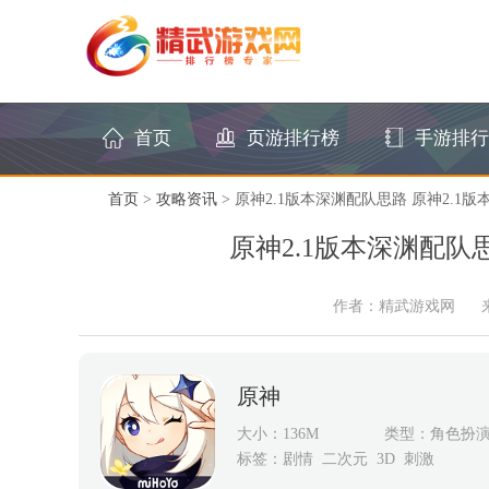
首页
页游排行榜
手游排行
首页
>
攻略资讯
> 原神2.1版本深渊配队思路 原神2.1版
原神2.1版本深渊配队思
作者：精武游戏网
原神
大小：136M
类型：角色扮
标签：
剧情
二次元
3D
刺激