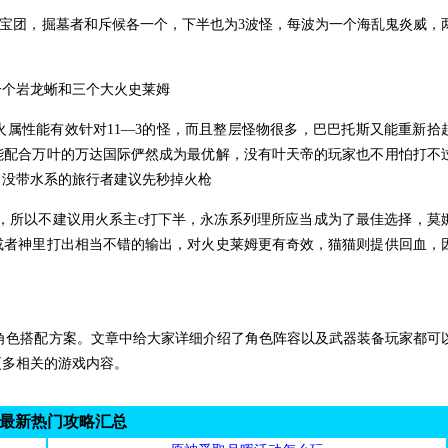
宝团，掘墓者和斥候各一个，下半也为3波怪，每波为一个海乱鬼炎威，
个岩龙蜥和三个大火史莱姆
性能有效针对11—3的怪，而且整层怪物很多，巴巴托斯又能重新拾
能配合万叶的万达国际俨然成为最优解，没有叶天帝的玩家也不用怕打不
，没带水系的旅行者建议先秒掉火枪
所以不建议用火系主c打下半，永冻系列理所应当成为了最佳选择，莫
或者神里打出相当不错的输出，对火史莱姆更有奇效，猫猫则提供回血，
战角色搭配方案。文章中给大家详细介绍了角色阵容以及武器装备玩家都可
更多相关的游戏内容。
最新热门攻略汇总