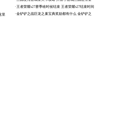
结局一览
王者荣耀s27赛季啥时候结束 王者荣耀s27结束时间
金铲铲之战巨龙之巢宝典奖励都有什么 金铲铲之
这里
战巨龙之巢宝典奖励抢先看