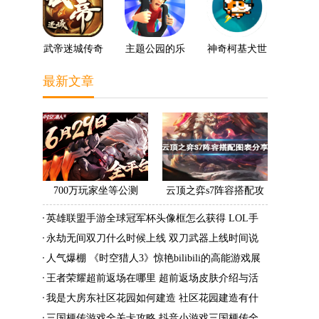
武帝迷城传奇
主题公园的乐
神奇柯基犬世
趣3D
界
最新文章
700万玩家坐等公测
云顶之弈s7阵容搭配攻
《时空猎人3》老玩家加
略 s7最强阵容搭配组成
英雄联盟手游全球冠军杯头像框怎么获得 LOL手
速回归!
大全最新
游2022全球冠军杯头像框领取活动
永劫无间双刀什么时候上线 双刀武器上线时间说
明与分享
人气爆棚 《时空猎人3》惊艳bilibili的高能游戏展
发布会
王者荣耀超前返场在哪里 超前返场皮肤介绍与活
动一览
我是大房东社区花园如何建造 社区花园建造有什
么条件
三国梗传游戏全关卡攻略 抖音小游戏三国梗传全