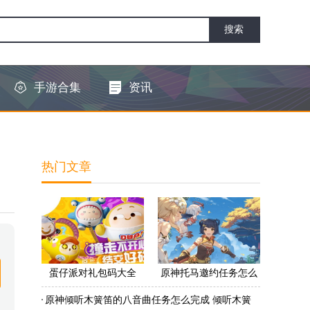
手游合集
资讯
热门文章
蛋仔派对礼包码大全
原神托马邀约任务怎么
2022 蛋仔派对礼包码怎
做 原神托马邀约任务怎
原神倾听木簧笛的八音曲任务怎么完成 倾听木簧