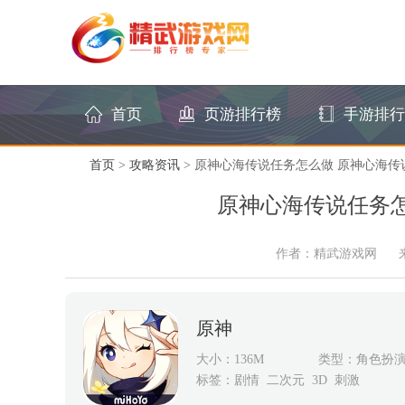
首页
页游排行榜
手游排行
首页
>
攻略资讯
> 原神心海传说任务怎么做 原神心海传
原神心海传说任务
作者：精武游戏网
原神
大小：136M
类型：角色扮
标签：
剧情
二次元
3D
刺激