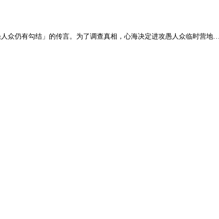
愚人众仍有勾结」的传言。为了调查真相，心海决定进攻愚人众临时营地