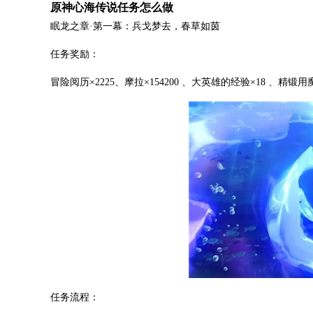
原神心海传说任务怎么做
眠龙之章·第一幕：兵戈梦去，春草如茵
任务奖励：
冒险阅历×2225、摩拉×154200 、大英雄的经验×18 、精锻用
任务流程：