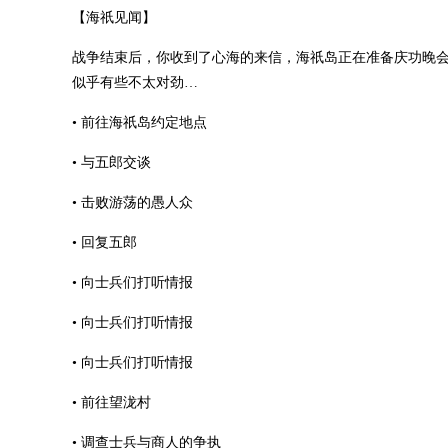
【海祇见闻】
战争结束后，你收到了心海的来信，海祇岛正在准备庆功晚会
似乎有些不太对劲…
• 前往海祇岛约定地点
• 与五郎交谈
• 击败游荡的愚人众
• 回复五郎
• 向士兵们打听情报
• 向士兵们打听情报
• 向士兵们打听情报
• 前往望泷村
• 调查士兵与商人的争执