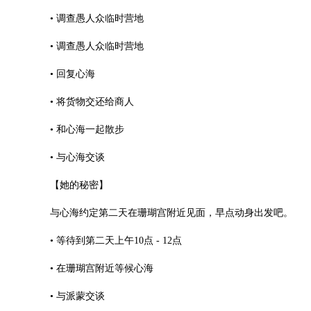
• 调查愚人众临时营地
• 调查愚人众临时营地
• 回复心海
• 将货物交还给商人
• 和心海一起散步
• 与心海交谈
【她的秘密】
与心海约定第二天在珊瑚宫附近见面，早点动身出发吧。
• 等待到第二天上午10点 - 12点
• 在珊瑚宫附近等候心海
• 与派蒙交谈