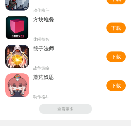
动作格斗
方块堆叠
下载
休闲益智
骰子法师
下载
战争策略
蘑菇奴恩
下载
动作格斗
查看更多