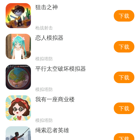
狙击之神
下载
枪战射击
恋人模拟器
下载
模拟塔防
平行太空破坏模拟器
下载
模拟塔防
我有一座商业楼
下载
模拟塔防
绳索忍者英雄
下载