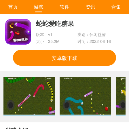
首页
游戏
软件
资讯
合集
蛇蛇爱吃糖果
版本：v1
类别：休闲益智
大小：35.2M
时间：2022-06-16
安卓版下载