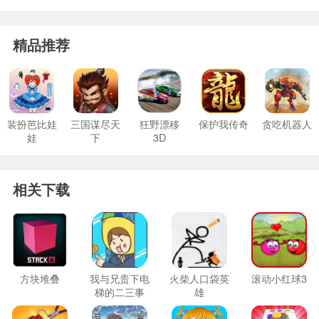
精品推荐
装扮芭比娃
三国谋尽天
狂野漂移
保护我传奇
贪吃机器人
娃
下
3D
相关下载
方块堆叠
我与兄贵下电
火柴人口袋英
滚动小红球3
梯的二三事
雄