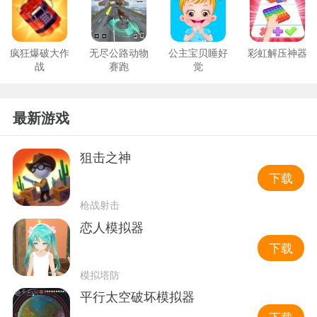
疯狂爆破大作
无尽公路动物
公主宝贝睡好
彩虹解压神器
战
赛跑
觉
最新游戏
狙击之神
下载
枪战射击
恋人模拟器
下载
模拟塔防
平行太空破坏模拟器