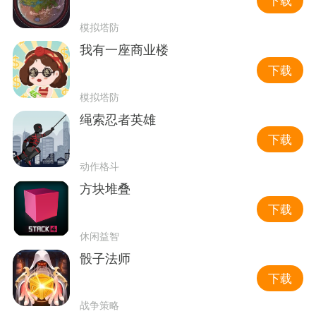
下载
模拟塔防
我有一座商业楼
下载
模拟塔防
绳索忍者英雄
下载
动作格斗
方块堆叠
下载
休闲益智
骰子法师
下载
战争策略