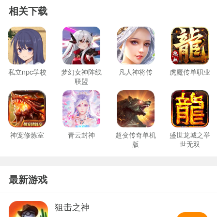
相关下载
私立npc学校
梦幻女神阵线
凡人神将传
虎魔传单职业
联盟
神宠修炼室
青云封神
超变传奇单机
盛世龙城之举
版
世无双
最新游戏
狙击之神