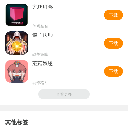
方块堆叠
下载
休闲益智
骰子法师
下载
战争策略
蘑菇奴恩
下载
动作格斗
查看更多
其他标签