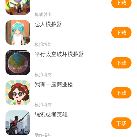
下载
枪战射击
恋人模拟器
下载
模拟塔防
平行太空破坏模拟器
下载
模拟塔防
我有一座商业楼
下载
模拟塔防
绳索忍者英雄
下载
动作格斗