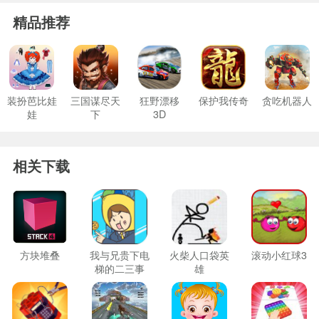
精品推荐
装扮芭比娃
三国谋尽天
狂野漂移
保护我传奇
贪吃机器人
娃
下
3D
相关下载
方块堆叠
我与兄贵下电
火柴人口袋英
滚动小红球3
梯的二三事
雄