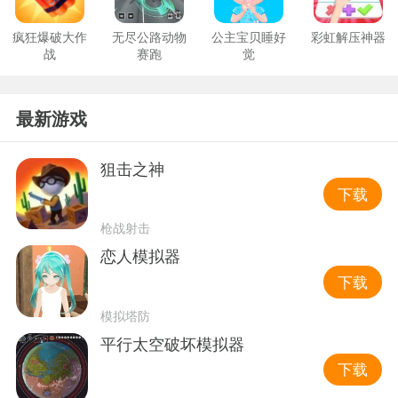
疯狂爆破大作
无尽公路动物
公主宝贝睡好
彩虹解压神器
战
赛跑
觉
最新游戏
狙击之神
下载
枪战射击
恋人模拟器
下载
模拟塔防
平行太空破坏模拟器
下载