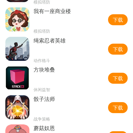
模拟塔防
我有一座商业楼
下载
模拟塔防
绳索忍者英雄
下载
动作格斗
方块堆叠
下载
休闲益智
骰子法师
下载
战争策略
蘑菇奴恩