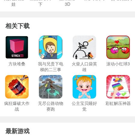
娃
下
3D
相关下载
方块堆叠
我与兄贵下电
火柴人口袋英
滚动小红球3
梯的二三事
雄
疯狂爆破大作
无尽公路动物
公主宝贝睡好
彩虹解压神器
战
赛跑
觉
最新游戏