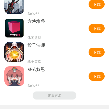
下载
动作格斗
方块堆叠
下载
休闲益智
骰子法师
下载
战争策略
蘑菇奴恩
下载
动作格斗
查看更多