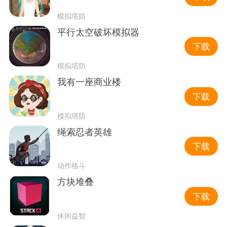
模拟塔防
平行太空破坏模拟器
下载
模拟塔防
我有一座商业楼
下载
模拟塔防
绳索忍者英雄
下载
动作格斗
方块堆叠
下载
休闲益智