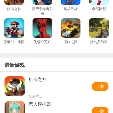
狙击之神
僵尸幸存者射
英雄目标
全部撕裂
击
像素射击小队
飞镖或死亡
疯狂之路
荒岛探险家
最新游戏
狙击之神
下载
枪战射击
恋人模拟器
下载