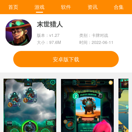
首页
游戏
软件
资讯
合集
末世猎人
版本：v1.27
类别：卡牌对战
大小：97.6M
时间：2022-06-11
安卓版下载