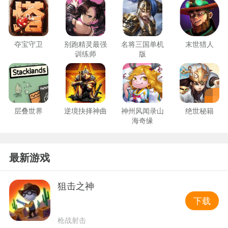
夺宝守卫
别跑精灵最强
名将三国单机
末世猎人
训练师
版
层叠世界
逆境抉择神曲
神州风闻录山
绝世秘籍
海奇缘
最新游戏
狙击之神
下载
枪战射击