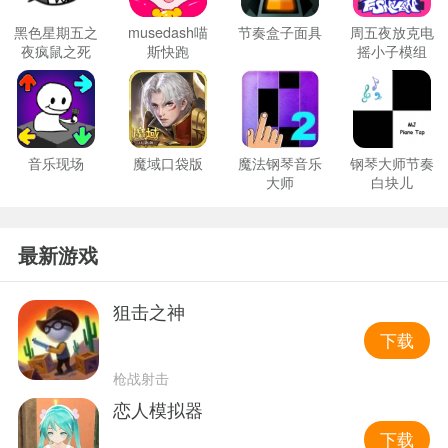
黑色星期五之
musedash喵
节奏盒子面具
周五夜放克电
夜疯鼠之死
斯快跑
摇小子模组
音乐现场
魔域口袋版
魔法钢琴音乐
钢琴大师节奏
大师
白块儿
最新游戏
狙击之神
下载
枪战射击
恋人模拟器
下载