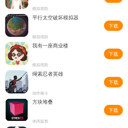
模拟塔防
平行太空破坏模拟器
下载
模拟塔防
我有一座商业楼
下载
模拟塔防
绳索忍者英雄
下载
动作格斗
方块堆叠
下载
休闲益智