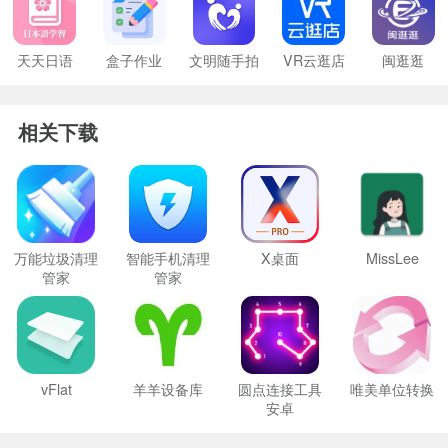
天天日语
盒子作业
文明随手拍
VR云逛店
闽逛逛
相关下载
万能垃圾清理
智能手机清理
X桌面
MissLee
管家
管家
vFlat
羊羊设备库
圆点连接工具
唯美单位转换
安卓