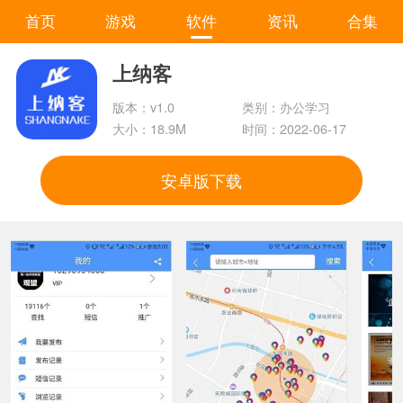
首页
游戏
软件
资讯
合集
上纳客
版本：v1.0
类别：办公学习
大小：18.9M
时间：2022-06-17
安卓版下载