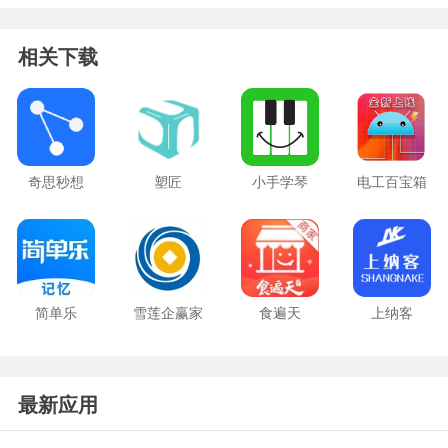
相关下载
奇思秒想
塑匠
小手学琴
电工百宝箱
简单乐
雪莲企赢家
食遍天
上纳客
最新应用