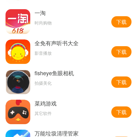
一淘
下载
时尚购物
全免有声听书大全
下载
影音播放
fisheye鱼眼相机
下载
拍摄美化
菜鸡游戏
下载
其它软件
万能垃圾清理管家