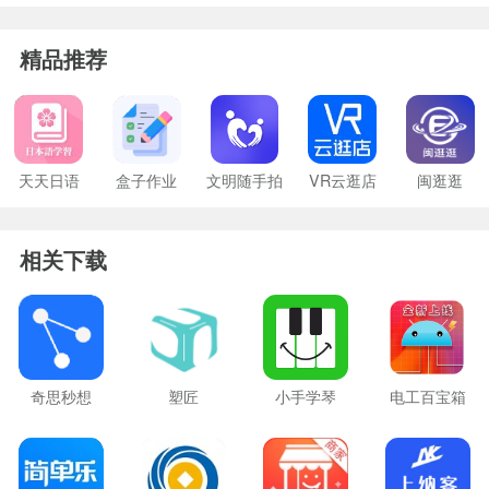
精品推荐
天天日语
盒子作业
文明随手拍
VR云逛店
闽逛逛
相关下载
奇思秒想
塑匠
小手学琴
电工百宝箱