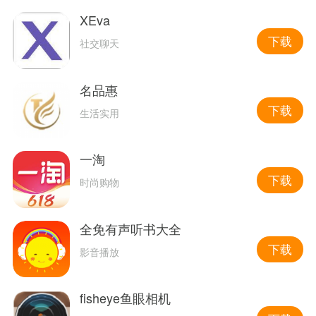
XEva
下载
社交聊天
名品惠
下载
生活实用
一淘
下载
时尚购物
全免有声听书大全
下载
影音播放
fisheye鱼眼相机