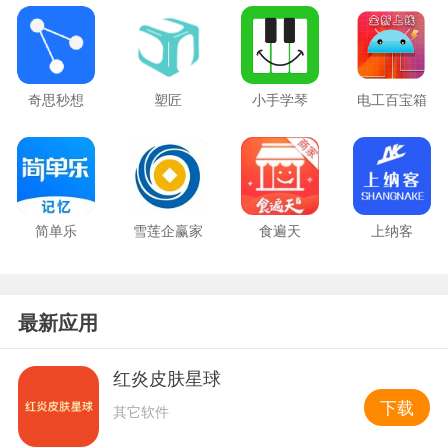
奇思秒想
塑匠
小手学琴
电工百宝箱
简单乐
雪莲企赢家
食遍天
上纳客
最新应用
红炎皮肤星球
下载
其它软件