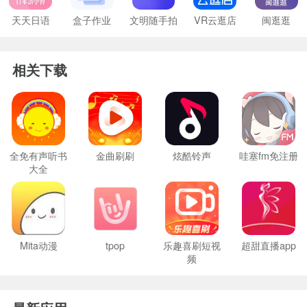
天天日语
盒子作业
文明随手拍
VR云逛店
闽逛逛
相关下载
全免有声听书
金曲刷刷
炫酷铃声
哇塞fm免注册
大全
Mita动漫
tpop
乐趣喜刷短视
超甜直播app
频