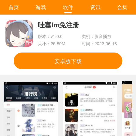
首页
游戏
软件
资讯
合集
哇塞fm免注册
版本：v1.0.0
类别：影音播放
大小：25.89M
时间：2022-06-16
安卓版下载