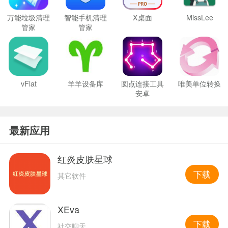
万能垃圾清理
智能手机清理
X桌面
MissLee
管家
管家
vFlat
羊羊设备库
圆点连接工具
唯美单位转换
安卓
最新应用
红炎皮肤星球
下载
其它软件
XEva
下载
社交聊天