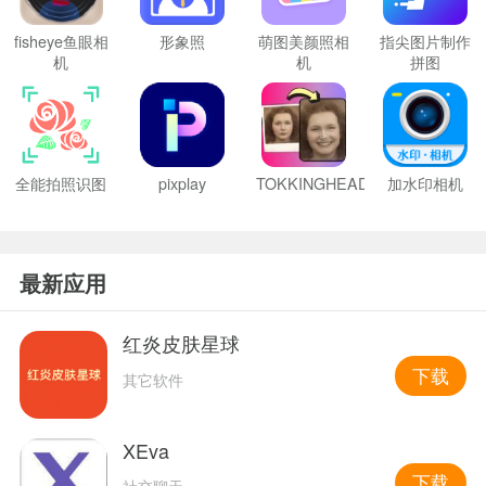
fisheye鱼眼相
形象照
萌图美颜照相
指尖图片制作
机
机
拼图
全能拍照识图
pixplay
TOKKINGHEADS
加水印相机
最新应用
红炎皮肤星球
下载
其它软件
XEva
下载