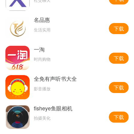
社交聊天
名品惠
下载
生活实用
一淘
下载
时尚购物
全免有声听书大全
下载
影音播放
fisheye鱼眼相机
下载
拍摄美化